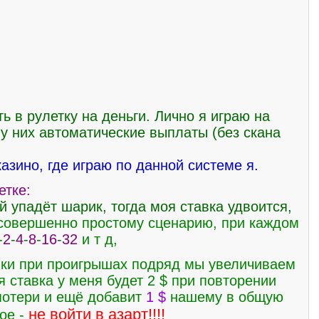
 в рулетку на деньги. Лично я играю на
 у них автоматические выплаты (без скана
зино, где играю по данной системе я.
етке:
й упадёт шарик, тогда моя ставка удвоится,
совершенно простому сценарию, при каждом
-
2
-
4
-
8
-
16
-
32
и т д,
авки при проигрышах подряд мы увеличиваем
я ставка у меня будет 2 $ при повторении
 потери и ещё добавит
1
$
нашему в общую
не войти в азарт!!!!
ое -