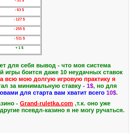
- 31 $
- 63 $
- 127 $
- 255 $
- 511 $
+ 1 $
т для себя вывод - что моя система
ей игры боится даже 10 неудачных ставок
а всю мою долгую игровую практику я
тал за минимальную ставку -
1$
, но для
овами для старта вам хватит всего
10$
.
азино -
Grand-ruletka.com
,т.к. оно уже
другие псевдл-казино я не могу ручаться.