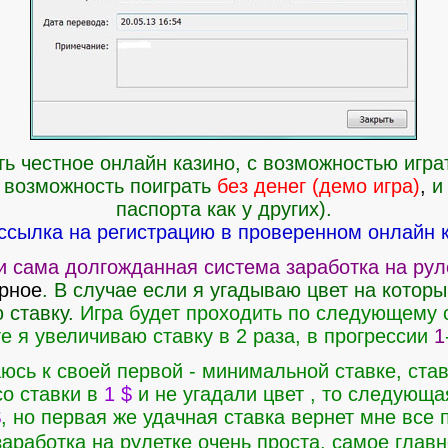
 честное онлайн казино, с возможностью играть
ть возможность поиграть
без денег (демо игра)
,
и
паспорта как у других).
ссылка на регистрацию в проверенном онлайн ка
и сама долгожданная система заработка на рул
рное
. В случае если я угадываю цвет на которы
 ставку.
Игра будет проходить по следующему 
е я увеличиваю ставку в 2 раза, в прогрессии
1
юсь к своей первой - минимальной ставке, ст
со ставки в
1 $
и не угадали цвет , то следующа
$
, но первая же удачная ставка вернет мне все
аработка на рулетке очень проста, самое главн