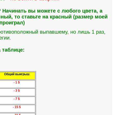
? Начинать вы можете с любого цвета, а
сный, то ставьте на красный (размер моей
 проиграл)
противоположный выпавшему, но лишь 1 раз,
егии.
 таблице:
Общий выигрыш
- 1 $
- 3 $
- 7 $
- 15 $