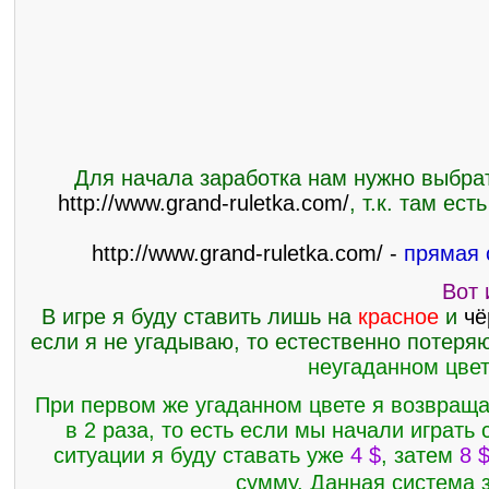
Для начала заработка нам нужно выбрать
http://www.grand-ruletka.com/
, т.к. там ес
http://www.grand-ruletka.com/ -
прямая 
Вот 
В игре я буду ставить лишь на
красное
и
чё
если я не угадываю, то естественно потеряю
неугаданном цвет
При первом же угаданном цвете я возвраща
в 2 раза, то есть если мы начали играть 
ситуации я буду ставать уже
4
$
, затем
8 
сумму. Данная система з