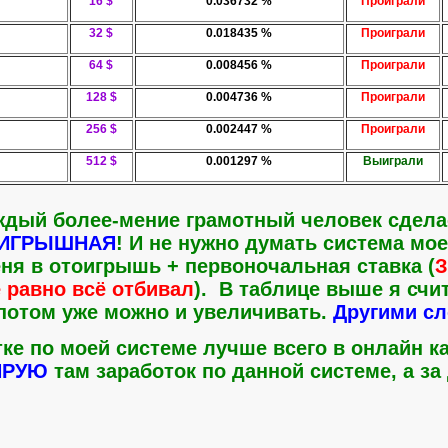
16 $
0.036732 %
Проиграли
32 $
0.018435 %
Проиграли
64 $
0.008456 %
Проиграли
128 $
0.004736 %
Проиграли
256 $
0.002447 %
Проиграли
512 $
0.001297 %
Выиграли
дый более-мение грамотный человек сделае
ИГРЫШНАЯ
! И не нужно думать система мо
еня в отоигрышь + первоночальная ставка (
З
ё равно всё отбивал
). В таблице выше я счи
 потом уже можно и увеличивать.
Другими сл
ке по моей системе лучше всего в онлайн к
ИРУЮ
там заработок по данной системе, а за 