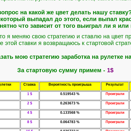
опрос на какой же цвет делать нашу ставку
 который выпадал до этого, если выпал кра
нятно что зависит от того выиграл ли я или
то я меняю свою стратегию и ставлю на цвет 
е этой ставки я возвращаюсь к стартовой страт
зать мою стратегию заработка на рулетке на
За стартовую сумму примем -
1$
улетки
Ставка
Вероятность проигрыша
Результат
1 $
0.519543 %
Проиграли
2 $
0.263673 %
Проиграли
4 $
0.133568 %
Проиграли
8 $
0.064783 %
Проиграли